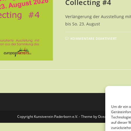
Collecting #4
Verlängerung der Ausstellung mi
bis So. 23. August
FÜR
KOMMENTARE DEAKTIVIERT
COLLE
#4
Um dir ein 
Geräteinfor
Copyright Kunstverein Paderborn e.V. - Theme by OceanWP
Technologie
auf dieser 
zurückziehs