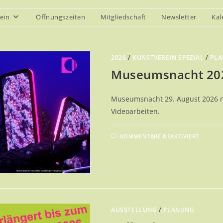
ein
Öffnungszeiten
Mitgliedschaft
Newsletter
Kal
2026
/
KUNSTVEREIN SPEZIAL
/
PL
Museumsnacht 20
Museumsnacht 29. August 2026 mi
Videoarbeiten.
FÜR
KOMMENTARE DEAKTIVIERT
MUSE
2026
AUSSTELLUNG
/
PLANUNG