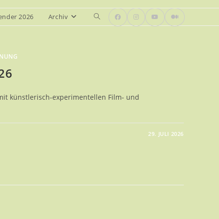
ender 2026
Archiv
Website-
Suche
umschalten
ANUNG
26
t künstlerisch-experimentellen Film- und
29. JULI 2026
UMSNACHT