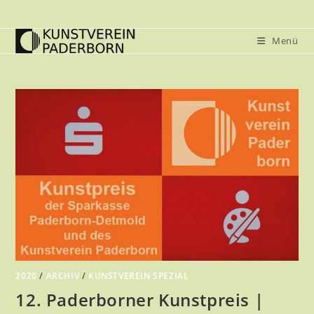
Zum
Inhalt
Menü
springen
2020
/
ARCHIV
/
KUNSTVEREIN SPEZIAL
12. Paderborner Kunstpreis |